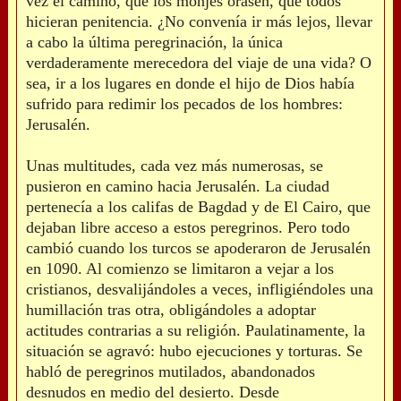
vez el camino, que los monjes orasen, que todos
hicieran penitencia. ¿No convenía ir más lejos, llevar
a cabo la última peregrinación, la única
verdaderamente merecedora del viaje de una vida? O
sea, ir a los lugares en donde el hijo de Dios había
sufrido para redimir los pecados de los hombres:
Jerusalén.
Unas multitudes, cada vez más numerosas, se
pusieron en camino hacia Jerusalén. La ciudad
pertenecía a los califas de Bagdad y de El Cairo, que
dejaban libre acceso a estos peregrinos. Pero todo
cambió cuando los turcos se apoderaron de Jerusalén
en 1090. Al comienzo se limitaron a vejar a los
cristianos, desvalijándoles a veces, infligiéndoles una
humillación tras otra, obligándoles a adoptar
actitudes contrarias a su religión. Paulatinamente, la
situación se agravó: hubo ejecuciones y torturas. Se
habló de peregrinos mutilados, abandonados
desnudos en medio del desierto. Desde